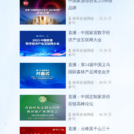
中国家居综合实力100强
品牌
林草价值网链
55.21 万
参与
直播：中国家居数字经
济产业互联网大会
林草价值网链
55.19 万
参与
直播：第14届中国义乌
国际森林产品博览会开
幕式
林草价值网链
44.91 万
参与
直播：中国定制家居供
应链高峰论坛
林草价值网链
44.10 万
参与
直播：云峰莫干山三十