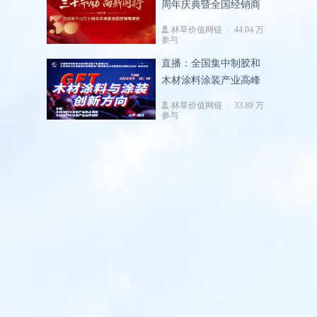
周年庆典暨全国经销商
峰会
林草价值网链
44.04 万
参与
直播：全国集中制胶和
木材涂料涂装产业高峰
论坛
林草价值网链
33.89 万
参与