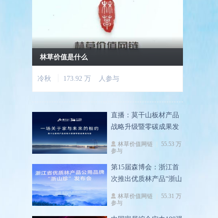
林草价值是什么
冷秋
173.92 万 人参与
直播：莫干山板材产品
战略升级暨零碳成果发
布会
林草价值网链
55.53 万
参与
第15届森博会：浙江首
次推出优质林产品“浙山
珍”
林草价值网链
55.31 万
参与